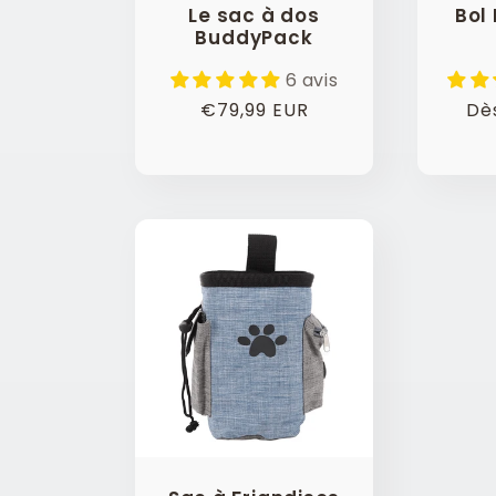
Le sac à dos
Bol 
o
BuddyPack
6 avis
n
Prix
€79,99 EUR
Pri
Dè
habituel
hab
: