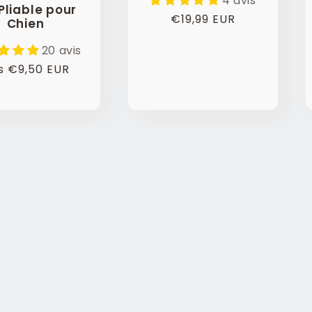
4 avis
Pliable pour
Prix
€19,99 EUR
Chien
habituel
20 avis
x
s €9,50 EUR
ituel