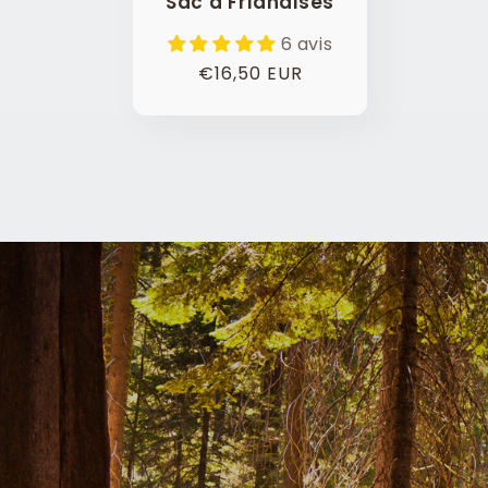
Sac à Friandises
6 avis
Prix
€16,50 EUR
habituel