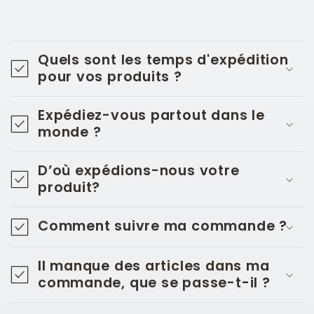
C
o
Quels sont les temps d'expédition
n
pour vos produits ?
t
Expédiez-vous partout dans le
e
monde ?
n
u
D’où expédions-nous votre
r
produit?
é
Comment suivre ma commande ?
d
u
Il manque des articles dans ma
c
commande, que se passe-t-il ?
t