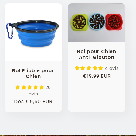
l
e
c
t
Bol pour Chien
Anti-Glouton
i
4 avis
Bol Pliable pour
o
Prix
€19,99 EUR
Chien
habituel
20
n
avis
Prix
Dès €9,50 EUR
:
habituel